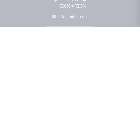
56640 ARZON
Contactez-nous
Afficher le téléphone
Navigation
L'agence
•
•
•
Mentions légales
Politique de confidentialité
Politique de cookies