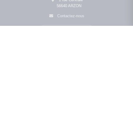
56640 ARZON
Contactez-nous
Afficher le téléphone
Navigation
L'agence
•
•
•
Mentions légales
Politique de confidentialité
Politique de cookies