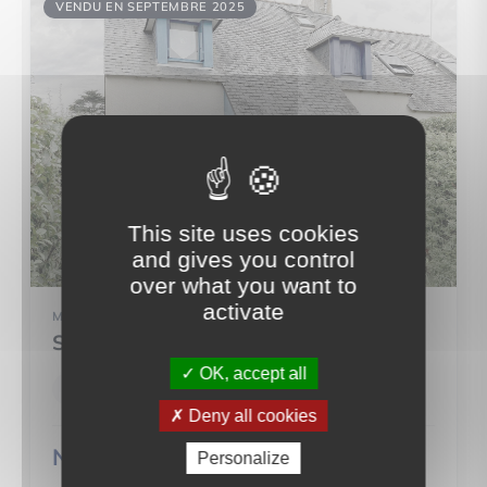
VENDU EN SEPTEMBRE 2025
This site uses cookies
and gives you control
over what you want to
activate
MAISON
SARZEAU (56370)
OK, accept all
3 pièce(s)
2 chambre(s)
32 m²
Deny all cookies
Nous consulter
Personalize