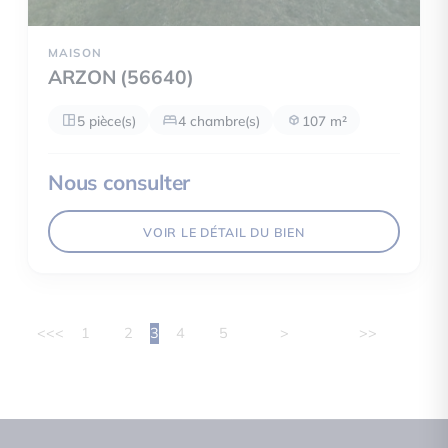
MAISON
ARZON (56640)
5 pièce(s)
4 chambre(s)
107 m²
Nous consulter
VOIR LE DÉTAIL DU BIEN
<<
<
1
2
3
4
5
>
>>