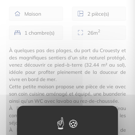
Maison
2 pièce(s)
2
1 chambre(s)
26m
À quelques pas des plages, du port du Crouesty et
des magnifiques sentiers d’un site naturel protégé,
venez découvrir ce pied-à-terre (32.44 m² au sol),
idéale pour profiter pleinement de la douceur de
vivre en bord de mer.
Cette petite maison propose une pièce de vie avec
son coin cuisine aménagé et équipé, une buanderie
ainsi qu’un WC avec lavabo au rez-de-chaussée.
À l’étage, un espace nuit et une salle d’eau
composent un cocon simple et agréable pour les
séjours en famille ou entre amis.
À l’extérieur, un charmant jardinet permet de