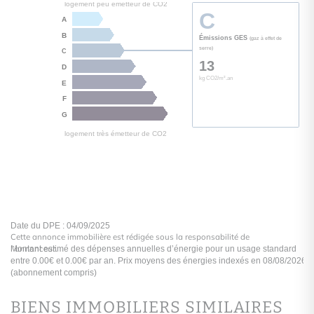
Cette annonce immobilière est rédigée sous la responsabilité de
l’annonceur.
logement extrêmement performant
E
A
BIENS IMMOBILIERS SIMILAIRES
B
Consommation
(énergi