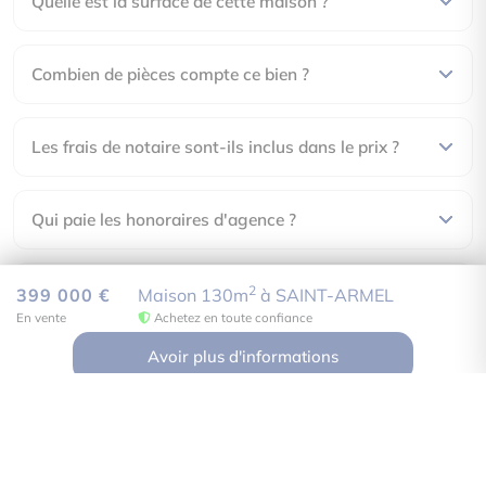
Quelle est la surface de cette maison ?
Combien de pièces compte ce bien ?
Les frais de notaire sont-ils inclus dans le prix ?
Non soumis au DPE
Qui paie les honoraires d'agence ?
Comment visiter ce bien ?
2
399 000 €
Maison 130m
à SAINT-ARMEL
En vente
Achetez en toute confiance
Avoir plus d'informations
Ofic