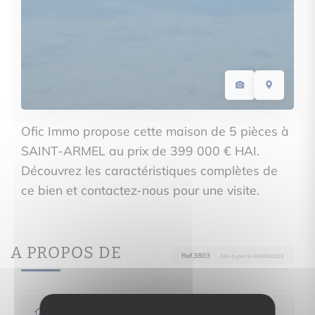
Ofic Immo propose cette maison de 5 pièces à
SAINT-ARMEL au prix de 399 000 € HAI.
Découvrez les caractéristiques complètes de
ce bien et contactez-nous pour une visite.
A PROPOS DE
Ref.3803
· Mis à jour le 06/08/2026
Maison
5 pièce(s)