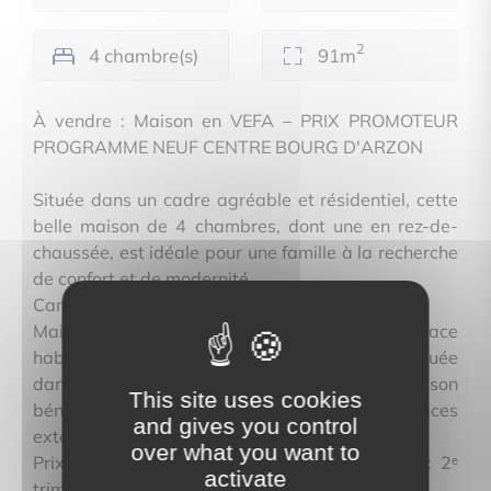
2
4 chambre(s)
91m
À vendre : Maison en VEFA – PRIX PROMOTEUR
PROGRAMME NEUF CENTRE BOURG D'ARZON
Située dans un cadre agréable et résidentiel, cette
belle maison de 4 chambres, dont une en rez-de-
chaussée, est idéale pour une famille à la recherche
de confort et de modernité.
Caractéristiques de la maison :
Maison T5 neuve, (RDC + 1 étage), d'une surface
habitable de 90,88 m², exposée Sud-Ouest. Située
dans un cadre résidentiel agréable, cette maison
This site uses cookies
bénéficie de prestations de qualité et d’espaces
and gives you control
extérieurs agéables.
over what you want to
Prix TTC (TVA 20 %) : 595 000 € Actabilité : 2ᵉ
activate
trimestre 2026 Livraison : 4ᵉ trimestre 2027