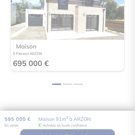
Maison
3 Pièce(s) ARZON
258 000 €
Non soumis au DPE
Questions fréquentes sur ce
2
595 000 €
Maison 91m
à ARZON
En vente
Achetez en toute confiance
bien