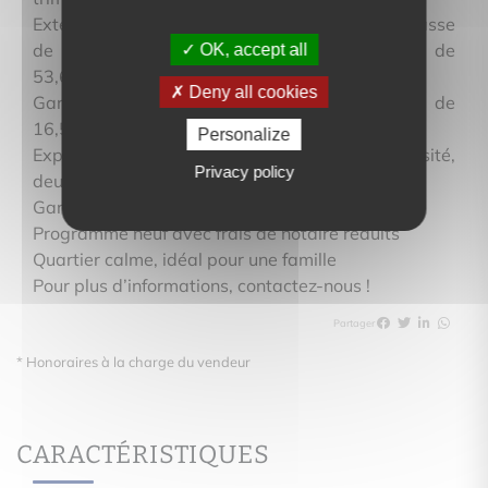
Extérieurs et annexes : Parcelle de 211 m², Terrasse
de 13,74 m², Jardin 1 de 39,82 m², Jardin 2 de
OK, accept all
53,68 m²
Deny all cookies
Garage fermé de 15,63 m² , Parking intérieur de
16,50 m²
Personalize
Exposition Sud-Ouest pour une belle luminosité,
Privacy policy
deux jardins + une terrasse
Garage + place de parking privative
Programme neuf avec frais de notaire réduits
Quartier calme, idéal pour une famille
Pour plus d’informations, contactez-nous !
Partager
* Honoraires à la charge du vendeur
CARACTÉRISTIQUES